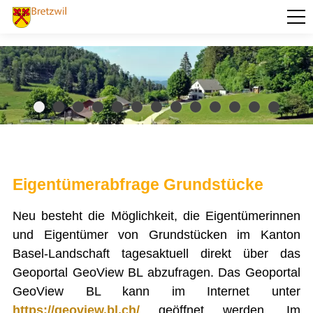
PORTRÄT
AKTUELLES
VERWALTUNG
Abstimmungen und Wahlen
Baugesuche
Behörden und Kommissionen
Betreibungsamt
Eigentümerabfrage Grundstücke
Dienstleistungen
Eigentümerabfrage Grundstücke
Ehrenbürger der Gemeinde Bretzwil
Neu besteht die Möglichkeit, die Eigentümerinnen
Einwohnerkontrolle Bretzwil
und Eigentümer von Grundstücken im Kanton
Formulare
Basel-Landschaft tagesaktuell direkt über das
Friedensrichteramt
Geoportal GeoView BL abzufragen. Das Geoportal
Gemeindepräsidenten ab dem Jahr 1833
Gemeinderat
GeoView BL kann im Internet unter
Gemeindeversammlung
https://geoview.bl.ch/
geöffnet werden. Im
Gemeindeverwaltung