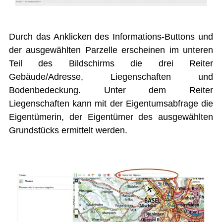
FINANZEN
IMMOBILIENANGEBOTE
Durch das Anklicken des Informations-Buttons und
GEWERBE
der ausgewählten Parzelle erscheinen im unteren
STICHWORTVERZEICHNIS
Teil des Bildschirms die drei Reiter
Gebäude/Adresse, Liegenschaften und
GÄSTEBUCH
Bodenbedeckung. Unter dem Reiter
LINKS
Liegenschaften kann mit der Eigentumsabfrage die
Eigentümerin, der Eigentümer des ausgewählten
Grundstücks ermittelt werden.
Startseite
Inhalt
Kontakt
Impressum
Datenschutz