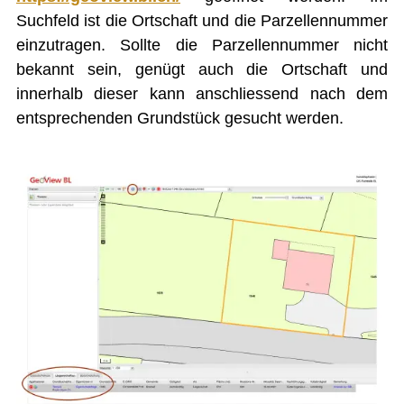
Leistungskataster Bretzwil
Suchfeld ist die Ortschaft und die Parzellennummer
Mitarbeiter Gemeinde Bretzwil
einzutragen. Sollte die Parzellennummer nicht
Notariat Basel-Landschaft
ÖREB-Kataster
bekannt sein, genügt auch die Ortschaft und
Photovoltaikanlage
innerhalb dieser kann anschliessend nach dem
Reglemente und Verordnungen
Sömmerungsbetrieb Stierenberg
entsprechenden Grundstück gesucht werden.
Strafregisterauszug
Unentgeltliche Rechtsauskunft
Zivilstandsamt
BILDUNG
KULTUR UND FREIZEIT
SOZIALES / GESUNDHEIT
VERKEHR
SICHERHEIT
ENTSORGUNG UND UMWELT