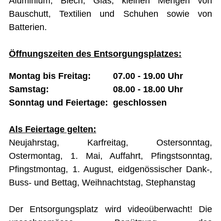
Aluminium, Blech, Glas, kleinen Mengen von
Hauskehricht
Bauschutt, Textilien und Schuhen sowie von
Hundehaltung
Batterien.
Jagdaufsicht Bretzwil
Kadaverentsorgung
Kanalisation
Öffnungszeiten des Entsorgungsplatzes:
Kant. Nutzungsplanung Gewässer
Leben am Bach
Naturgefahrenkarte
Montag bis Freitag: 07.00 - 19.00 Uhr
Neophytenentsorgung
Samstag: 08.00 - 18.00 Uhr
Öffentliche Energieberatung
Regionale Pilzkontrollstelle
Sonntag und Feiertage: geschlossen
Transitgasleitung
Umwelt
Wasserversorgung
Als Feiertage gelten:
Wiederverwertbare Abfälle
Neujahrstag, Karfreitag, Ostersonntag,
Werkhof
Ostermontag, 1. Mai, Auffahrt, Pfingstsonntag,
FINANZEN
Pfingstmontag, 1. August, eidgenössischer Dank-,
Buss- und Bettag, Weihnachtstag, Stephanstag
IMMOBILIENANGEBOTE
GEWERBE
Der Entsorgungsplatz wird videoüberwacht! Die
STICHWORTVERZEICHNIS