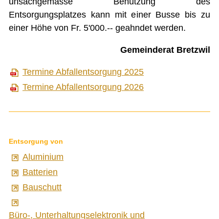
unsachgemässe Benützung des
Entsorgungsplatzes kann mit einer Busse bis zu
GÄSTEBUCH
einer Höhe von Fr. 5'000.-- geahndet werden.
LINKS
Gemeinderat Bretzwil
Termine Abfallentsorgung 2025
Startseite
Termine Abfallentsorgung 2026
Inhalt
Kontakt
Impressum
Entsorgung von
Datenschutz
Aluminium
Druckansicht
Batterien
Bauschutt
Büro-, Unterhaltungselektronik und