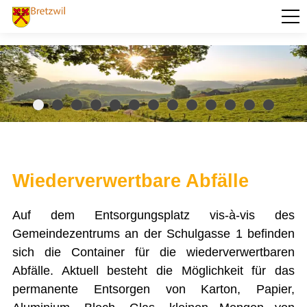
PORTRÄT
AKTUELLES
VERWALTUNG
BILDUNG
KULTUR UND FREIZEIT
Wiederverwertbare Abfälle
SOZIALES / GESUNDHEIT
Auf dem Entsorgungsplatz vis-à-vis des
VERKEHR
Gemeindezentrums an der Schulgasse 1 befinden
SICHERHEIT
sich die Container für die wiederverwertbaren
Abfälle. Aktuell besteht die Möglichkeit für das
ENTSORGUNG UND UMWELT
permanente Entsorgen von Karton, Papier,
Baselbieter Energiepaket
Forstbetrieb Frenkentäler