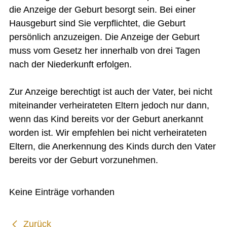
Identitätskarte
die Anzeige der Geburt besorgt sein. Bei einer
Hausgeburt sind Sie verpflichtet, die Geburt
Schweizer Pass
persönlich anzuzeigen. Die Anzeige der Geburt
Meldepflicht Vermieter
muss vom Gesetz her innerhalb von drei Tagen
Formulare
nach der Niederkunft erfolgen.
Friedensrichteramt
Gemeindepräsidenten ab dem Jahr 1833
Gemeinderat
Zur Anzeige berechtigt ist auch der Vater, bei nicht
Gemeindeversammlung
miteinander verheirateten Eltern jedoch nur dann,
Gemeindeverwaltung
Leistungskataster Bretzwil
wenn das Kind bereits vor der Geburt anerkannt
Mitarbeiter Gemeinde Bretzwil
worden ist. Wir empfehlen bei nicht verheirateten
Notariat Basel-Landschaft
ÖREB-Kataster
Eltern, die Anerkennung des Kinds durch den Vater
Photovoltaikanlage
bereits vor der Geburt vorzunehmen.
Reglemente und Verordnungen
Sömmerungsbetrieb Stierenberg
Strafregisterauszug
Unentgeltliche Rechtsauskunft
Keine Einträge vorhanden
Zivilstandsamt
BILDUNG
Zurück