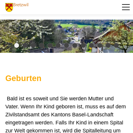
PORTRÄT
AKTUELLES
VERWALTUNG
Abstimmungen und Wahlen
Baugesuche
Behörden und Kommissionen
Betreibungsamt
Geburten
Dienstleistungen
Eigentümerabfrage Grundstücke
Ehrenbürger der Gemeinde Bretzwil
Einwohnerkontrolle Bretzwil
Bald ist es soweit und Sie werden Mutter und
Vater. Wenn Ihr Kind geboren ist, muss es auf dem
eUmzugCH
Zivilstandsamt des Kantons Basel-Landschaft
Geburt
eingetragen werden. Falls Ihr Kind in einem Spital
Todesfall
zur Welt gekommen ist, wird die Spitalleitung um