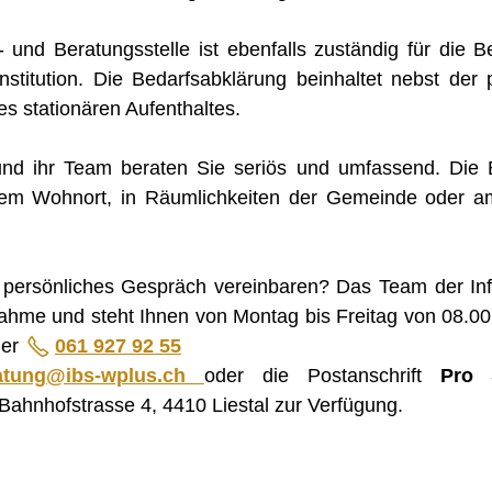
 und Beratungsstelle ist ebenfalls zuständig für die Bed
Institution. Die Bedarfsabklärung beinhaltet nebst de
es stationären Aufenthaltes.
nd ihr Team beraten Sie seriös und umfassend. Die B
rem Wohnort, in Räumlichkeiten der Gemeinde oder am
persönliches Gespräch vereinbaren? Das Team der Info
ahme und steht Ihnen von Montag bis Freitag von 08.00
mer
061 927 92 55
t
ng
bs-wpl
s
ch
oder die Postanschrift
Pro 
 Bahnhofstrasse 4, 4410 Liestal zur Verfügung.