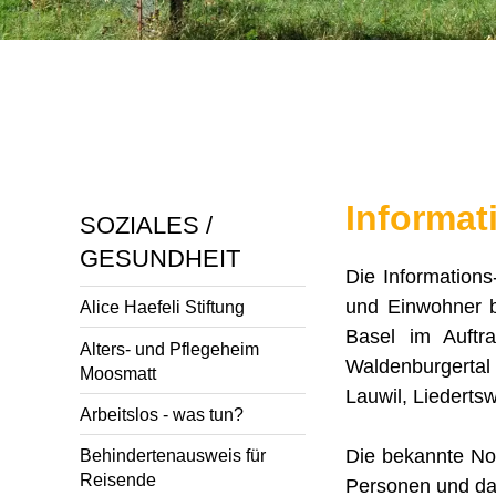
Informat
SOZIALES /
GESUNDHEIT
Die Informations
und Einwohner b
Alice Haefeli Stiftung
Basel im Auftr
Alters- und Pflegeheim
Waldenburgertal
Moosmatt
Lauwil, Liedertsw
Arbeitslos - was tun?
Die bekannte Non
Behindertenausweis für
Reisende
Personen und daf