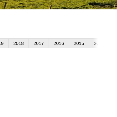
19
2018
2017
2016
2015
2014
2