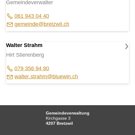
Gemeindeverwalter
061 943 04 40
g
m
nd
br
tzw
l
ch
Walter Strahm
Hirt Stierenberg
079 356 94 80
w
lt
r
str
hm
bl
w
n
ch
Gemeindeverwaltung
Kirchgasse 3
4207 Bretzwil