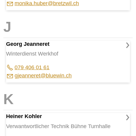
m
n
k
h
b
r
br
tzw
l
ch
Georg Jeanneret
Winterdienst Werkhof
079 406 01 61
gj
nn
r
t
bl
w
n
ch
Heiner Kohler
Verwantwortlicher Technik Bühne Turnhalle