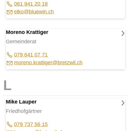
061 941 20 18
lk
bl
w
n
ch
Moreno Krattiger
Gemeinderat
079 641 07 71
m
r
n
kr
tt
g
r
br
tzw
l
ch
Mike Lauper
Friedhofgärtner
079 737 56 15