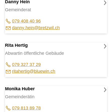
Danny Hein
Druckansicht
Gemeinderat
079 408 40 96
d
nny
h
n
br
tzw
l
ch
Rita Hertig
Abwartin öffentliche Gebäude
079 327 37 29
r
t
h
rt
g
bl
w
n
ch
Monika Huber
Gemeinderätin
079 813 89 78