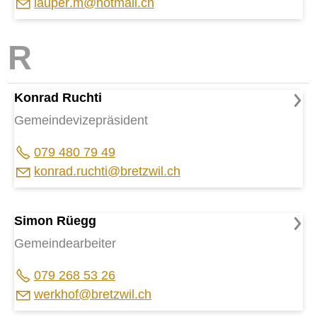
l
p
r
m
h
tm
l
ch
Konrad Ruchti
Gemeindevizepräsident
079 480 79 49
k
nr
d
r
cht
br
tzw
l
ch
Simon Rüegg
Gemeindearbeiter
079 268 53 26
w
rkh
f
br
tzw
l
ch