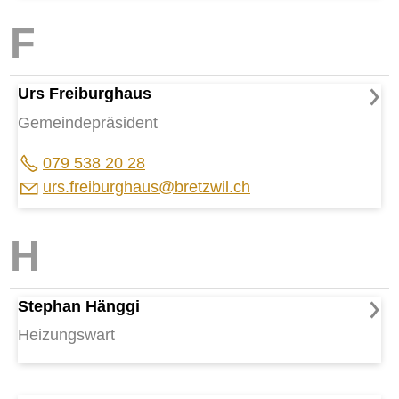
FINANZEN
IMMOBILIENANGEBOTE
GEWERBE
Urs Freiburghaus
STICHWORTVERZEICHNIS
Gemeindepräsident
GÄSTEBUCH
079 538 20 28
LINKS
rs
fr
b
rgh
s
br
tzw
l
ch
Startseite
Inhalt
Stephan Hänggi
Kontakt
Heizungswart
Impressum
Datenschutz