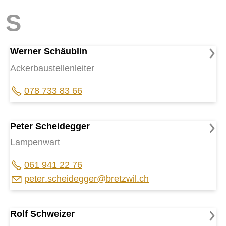
Werner Schäublin
Ackerbaustellenleiter
078 733 83 66
Peter Scheidegger
Lampenwart
061 941 22 76
p
t
r
sch
d
gg
r
br
tzw
l
ch
Rolf Schweizer