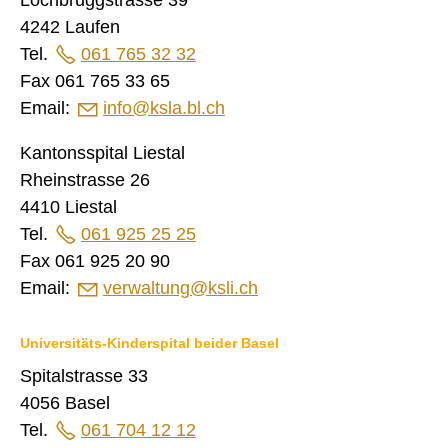
Lochbruggstrasse 39
4242 Laufen
Tel.
061 765 32 32
Fax 061 765 33 65
Email:
nf
ksl
bl
ch
Kantonsspital Liestal
Rheinstrasse 26
4410 Liestal
Tel.
061 925 25 25
Fax 061 925 20 90
Email:
v
rw
lt
ng
ksl
ch
Universitäts-Kinderspital beider Basel
Spitalstrasse 33
4056 Basel
Tel.
061 704 12 12