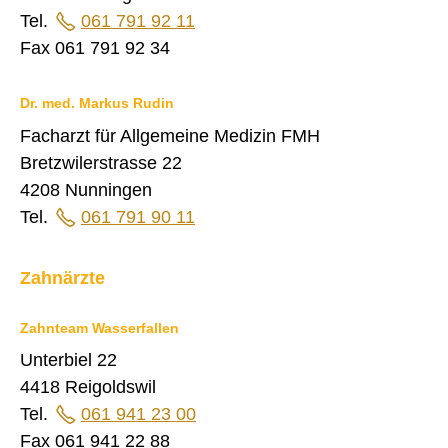
Tel.
061 791 92 11
FINANZEN
Fax 061 791 92 34
IMMOBILIENANGEBOTE
Dr. med. Markus Rudin
GEWERBE
Facharzt für Allgemeine Medizin FMH
STICHWORTVERZEICHNIS
Bretzwilerstrasse 22
GÄSTEBUCH
4208 Nunningen
Tel.
061 791 90 11
LINKS
Zahnärzte
Startseite
Zahnteam Wasserfallen
Inhalt
Unterbiel 22
Kontakt
4418 Reigoldswil
Impressum
Tel.
061 941 23 00
Datenschutz
Fax 061 941 22 88