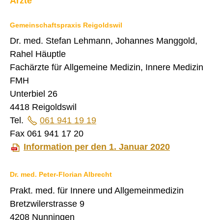
Ärzte
Jugend- und Familienberatung
Kindertagesstätten
Kinder- und Jugendzahnpflege
Gemeinschaftspraxis Reigoldswil
Kindes- und Erwachsenenschutz
Krankenkasse
Dr. med. Stefan Lehmann, Johannes Manggold,
Leben/Wohnen/Betreuung im Alter
Rahel Häuptle
Muki-Turnen Bretzwil
Mütter und Väterberatung
Fachärzte für Allgemeine Medizin, Innere Medizin
Ombudsstelle für Altersfragen und Spitex
FMH
Organspende
Prämienverbilligung Krankenkasse
Unterbiel 26
Regionale Ärzte / Zahnärzte
4418 Reigoldswil
Seniorenturnen Bretzwil
Seniorenverein Hinteres Frenkental
Tel.
061 941 19 19
Sozialhilfebehörde Bretzwil
Fax 061 941 17 20
Spielgruppe Bretzwil
Spitex Regio Liestal
Information per den 1. Januar 2020
Tagesfamilien oberes Baselbiet
Dr. med. Peter-Florian Albrecht
VERKEHR
Prakt. med. für Innere und Allgemeinmedizin
SICHERHEIT
Bretzwilerstrasse 9
ENTSORGUNG UND UMWELT
4208 Nunningen