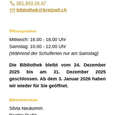
Wanderwege beider Basel
061 943 04 47
b
bl
th
k
br
tzw
l
ch
SOZIALES / GESUNDHEIT
VERKEHR
Öffnungszeiten
SICHERHEIT
Mittwoch: 16.00 - 18.00 Uhr
ENTSORGUNG UND UMWELT
Samstag: 10.00 - 12.00 Uhr
FINANZEN
(Während der Schulferien nur am Samstag)
IMMOBILIENANGEBOTE
Die Bibliothek bleibt vom 24. Dezember
2025 bis am 31. Dezember 2025
GEWERBE
geschlossen. Ab dem 3. Januar 2026 haben
STICHWORTVERZEICHNIS
wir wieder für Sie geöffnet.
GÄSTEBUCH
Bibliotheksteam
LINKS
Silvia Neukomm