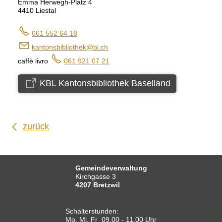
Emma Herwegh-Platz 4
4410 Liestal
061 552 64 18
k
nt
nsb
bl
th
k
bl
ch
caffè livro
061 921 07 21
KBL Kantonsbibliothek Baselland
zurück
Gemeindeverwaltung
Kirchgasse 3
4207 Bretzwil
Schalterstunden:
Mo, Mi, Fr 09.00 - 11.00 Uhr