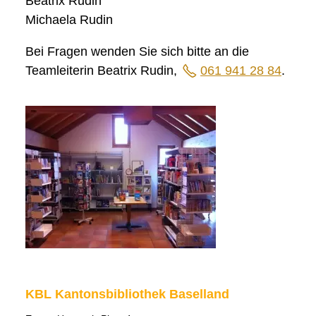
Beatrix Rudin
Startseite
Michaela Rudin
Inhalt
Bei Fragen wenden Sie sich bitte an die
Kontakt
Teamleiterin Beatrix Rudin,
061 941 28 84
.
Impressum
Datenschutz
Druckansicht
KBL Kantonsbibliothek Baselland