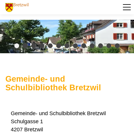
PORTRÄT
AKTUELLES
VERWALTUNG
BILDUNG
KULTUR UND FREIZEIT
Gemeinde- und
Ferienpass Region Liestal
Schulbibliothek Bretzwil
Gemeinde- und Schulbibliothek Bretzwil
Kirche Bretzwil
Kirchenbücher Bretzwil
Museen
Naturerlebnispfad Bretzwil
Gemeinde- und Schulbibliothek Bretzwil
Restaurants
Tourismus
Schulgasse 1
Veranstaltungen
4207 Bretzwil
Vereine