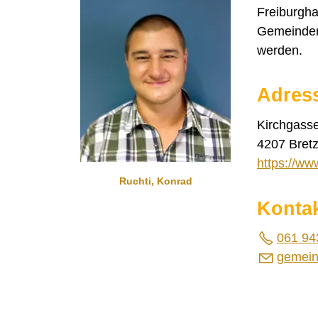
Freiburgha
Gemeindera
werden.
Adres
Kirchgass
4207 Bretz
https://ww
Ruchti, Konrad
Konta
061 94
g
m