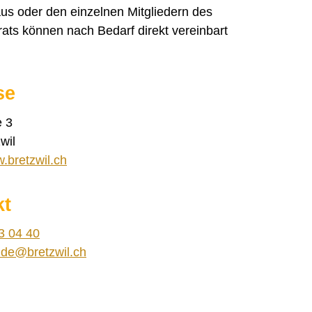
us oder den einzelnen Mitgliedern des
ts können nach Bedarf direkt vereinbart
se
e 3
wil
w.bretzwil.ch
kt
3 04 40
nd
br
tzw
l
ch