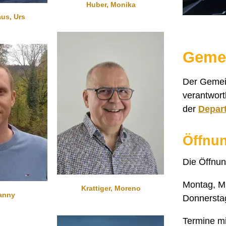
Huber, Monika
us, Urs
Gemei
Der Gemein
verantwort
der
Depar
Öffnun
Die Öffnun
Montag, Mi
Krattiger, Moreno
anny
Donnerstag
Termine m