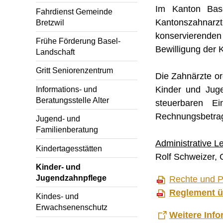
Im Kanton Basel
Fahrdienst Gemeinde
Kantonszahnarz
Bretzwil
konservierende
Frühe Förderung Basel-
Bewilligung der 
Landschaft
Gritt Seniorenzentrum
Die Zahnärzte or
Kinder und Juge
Informations- und
Beratungsstelle Alter
steuerbaren E
Rechnungsbetra
Jugend- und
Familienberatung
Administrative L
Kindertagesstätten
Rolf Schweizer, 
Kinder- und
Jugendzahnpflege
Rechte und P
Reglement ü
Kindes- und
Erwachsenenschutz
Weitere Inf