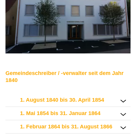
Druckansicht
Gemeindeschreiber / -verwalter seit dem Jahr
1840
1. August 1840 bis 30. April 1854
1. Mai 1854 bis 31. Januar 1864
1. Februar 1864 bis 31. August 1866