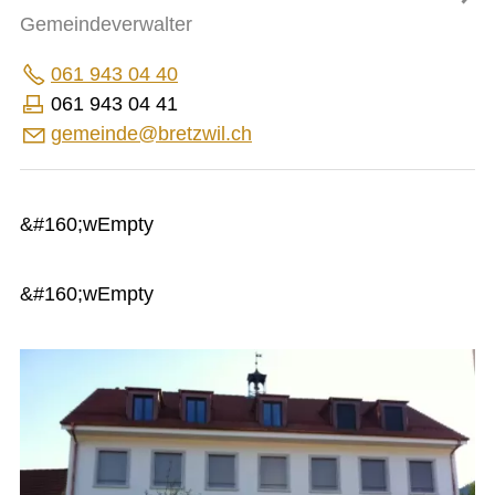
FINANZEN
Gemeindeverwalter
IMMOBILIENANGEBOTE
061 943 04 40
GEWERBE
061 943 04 41
g
m
nd
br
tzw
l
ch
STICHWORTVERZEICHNIS
GÄSTEBUCH
LINKS
&#160;wEmpty
&#160;wEmpty
Startseite
Inhalt
Kontakt
Impressum
Datenschutz