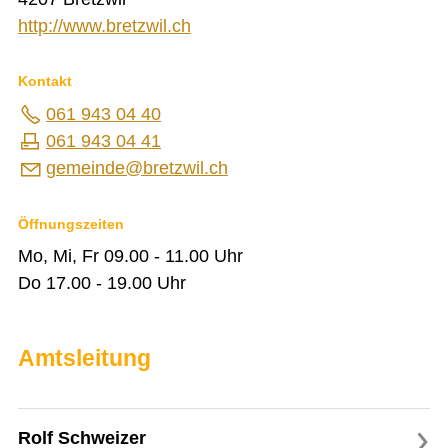
Leistungskataster Bretzwil
http://www.bretzwil.ch
Mitarbeiter Gemeinde Bretzwil
Notariat Basel-Landschaft
ÖREB-Kataster
Kontakt
Photovoltaikanlage
Reglemente und Verordnungen
061 943 04 40
Sömmerungsbetrieb Stierenberg
Strafregisterauszug
061 943 04 41
Unentgeltliche Rechtsauskunft
g
m
nd
br
tzw
l
ch
Zivilstandsamt
BILDUNG
Öffnungszeiten
Mo, Mi, Fr 09.00 - 11.00 Uhr

KULTUR UND FREIZEIT
Do 17.00 - 19.00 Uhr
SOZIALES / GESUNDHEIT
VERKEHR
Amtsleitung
SICHERHEIT
ENTSORGUNG UND UMWELT
Rolf Schweizer