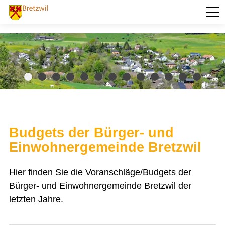
PORTRÄT
AKTUELLES
VERWALTUNG
BILDUNG
KULTUR UND FREIZEIT
Budgets der Bürger- und
SOZIALES / GESUNDHEIT
Einwohnergemeinde Bretzwil
VERKEHR
Hier finden Sie die Voranschläge/Budgets der
SICHERHEIT
Bürger- und Einwohnergemeinde Bretzwil der
letzten Jahre.
ENTSORGUNG UND UMWELT
FINANZEN