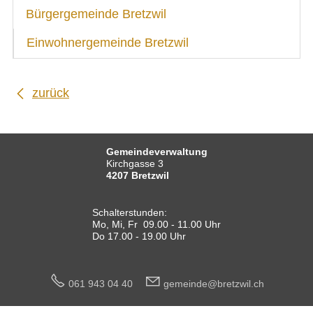
Bürgergemeinde Bretzwil
Budget
Einwohnergemeinde Bretzwil
Bürgergemeinde Bretzwil
Einwohnergemeinde Bretzwil
zurück
Rechnung
Steuern und Gebühren
IMMOBILIENANGEBOTE
Gemeindeverwaltung
Kirchgasse 3
GEWERBE
4207 Bretzwil
STICHWORTVERZEICHNIS
Schalterstunden:
Mo, Mi, Fr 09.00 - 11.00 Uhr
GÄSTEBUCH
Do 17.00 - 19.00 Uhr
LINKS
061 943 04 40
g
m
nd
br
tzw
l
ch
Startseite