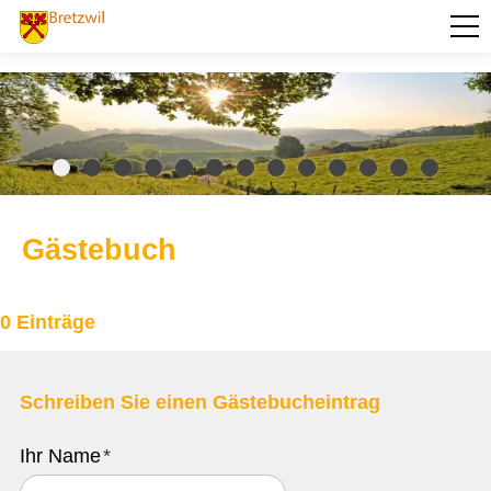
PORTRÄT
AKTUELLES
VERWALTUNG
BILDUNG
Gästebuch
KULTUR UND FREIZEIT
SOZIALES / GESUNDHEIT
0 Einträge
VERKEHR
SICHERHEIT
Schreiben Sie einen Gästebucheintrag
ENTSORGUNG UND UMWELT
Ihr Name
*
FINANZEN