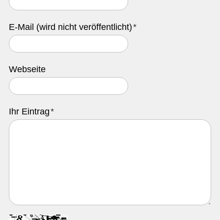
IMMOBILIENANGEBOTE
E-Mail (wird nicht veröffentlicht)
*
GEWERBE
STICHWORTVERZEICHNIS
Webseite
GÄSTEBUCH
LINKS
Ihr Eintrag
*
Startseite
Inhalt
Kontakt
Impressum
Datenschutz
Druckansicht