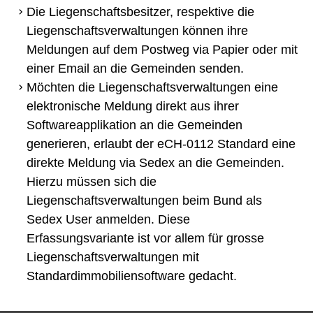
Die Liegenschaftsbesitzer, respektive die
KULTUR UND FREIZEIT
Liegenschaftsverwaltungen können ihre
SOZIALES / GESUNDHEIT
Meldungen auf dem Postweg via Papier oder mit
einer Email an die Gemeinden senden.
VERKEHR
Möchten die Liegenschaftsverwaltungen eine
SICHERHEIT
elektronische Meldung direkt aus ihrer
Softwareapplikation an die Gemeinden
ENTSORGUNG UND UMWELT
generieren, erlaubt der eCH-0112 Standard eine
FINANZEN
direkte Meldung via Sedex an die Gemeinden.
IMMOBILIENANGEBOTE
Hierzu müssen sich die
Liegenschaftsverwaltungen beim Bund als
GEWERBE
Sedex User anmelden. Diese
STICHWORTVERZEICHNIS
Erfassungsvariante ist vor allem für grosse
Liegenschaftsverwaltungen mit
GÄSTEBUCH
Standardimmobiliensoftware gedacht.
LINKS