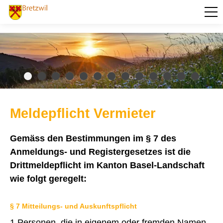
PORTRÄT
AKTUELLES
VERWALTUNG
Abstimmungen und Wahlen
Baugesuche
Meldepflicht Vermieter
Behörden und Kommissionen
Betreibungsamt
Dienstleistungen
Gemäss den Bestimmungen im § 7 des
Eigentümerabfrage Grundstücke
Anmeldungs- und Registergesetzes ist die
Ehrenbürger der Gemeinde Bretzwil
Einwohnerkontrolle Bretzwil
Drittmeldepflicht im Kanton Basel-Landschaft
wie folgt geregelt:
eUmzugCH
Geburt
§ 7 Mitteilungs- und Auskunftspflicht
Todesfall
1 Personen, die in eigenem oder fremden Namen