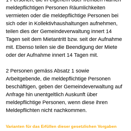
Identitätskarte
meldepflichtigen Personen Räumlichkeiten
Schweizer Pass
vermieten oder die meldepflichtige Personen bei
sich oder in Kollektivhaushaltungen aufnehmen,
Meldepflicht Vermieter
teilen dies der Gemeindeverwaltung innert 14
Formulare
Tagen seit dem Mietantritt bzw. seit der Aufnahme
Friedensrichteramt
Gemeindepräsidenten ab dem Jahr 1833
mit. Ebenso teilen sie die Beendigung der Miete
Gemeinderat
oder der Aufnahme innert 14 Tagen mit.
Gemeindeversammlung
Gemeindeverwaltung
Leistungskataster Bretzwil
2 Personen gemäss Absatz 1 sowie
Mitarbeiter Gemeinde Bretzwil
Notariat Basel-Landschaft
Arbeitgebende, die meldepflichtige Personen
ÖREB-Kataster
beschäftigen, geben der Gemeindeverwaltung auf
Photovoltaikanlage
Reglemente und Verordnungen
Anfrage hin unentgeltlich Auskunft über
Sömmerungsbetrieb Stierenberg
meldepflichtige Personen, wenn diese ihren
Strafregisterauszug
Unentgeltliche Rechtsauskunft
Meldepflichten nicht nachkommen.
Zivilstandsamt
Varianten für das Erfüllen dieser gesetzlichen Vorgaben
BILDUNG