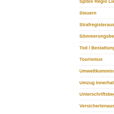
Spitex Regio Li
Steuern
Strafregisterau
Sömmerungsbetr
Tod / Bestattun
Tourismus
Umweltkommiss
Umzug innerhal
Unterschriftsb
Versichertenau