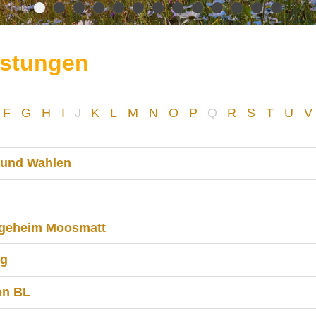
istungen
F
G
H
I
J
K
L
M
N
O
P
Q
R
S
T
U
V
und Wahlen
legeheim Moosmatt
ng
on BL