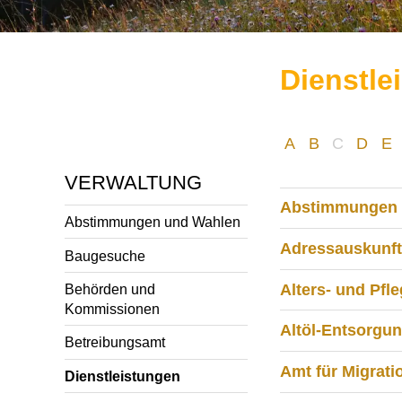
Dienstle
A
B
C
D
E
VERWALTUNG
Abstimmungen 
Abstimmungen und Wahlen
Adressauskunft
Baugesuche
Alters- und Pf
Behörden und
Kommissionen
Altöl-Entsorgu
Betreibungsamt
Amt für Migrati
Dienstleistungen