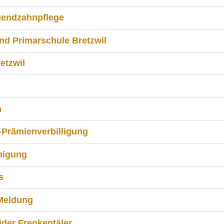
gendzahnpflege
nd Primarschule Bretzwil
etzwil
h
Prämienverbilligung
nigung
s
Meldung
der Frenkentäler