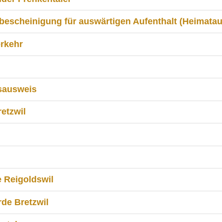
bescheinigung für auswärtigen Aufenthalt (Heimata
erkehr
sausweis
etzwil
 Reigoldswil
rde Bretzwil