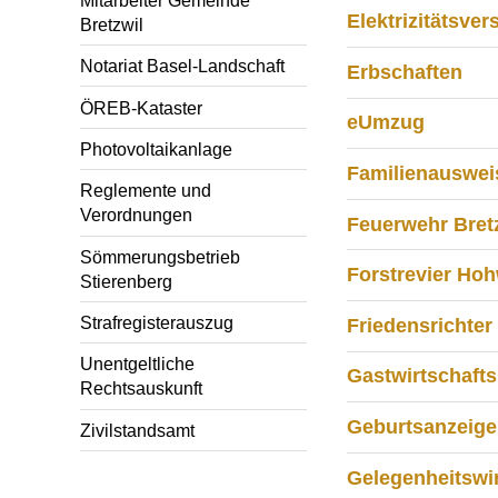
Elektrizitätsve
Bretzwil
Notariat Basel-Landschaft
Erbschaften
ÖREB-Kataster
eUmzug
Photovoltaikanlage
Familienausweis
Reglemente und
Verordnungen
Feuerwehr Bret
Sömmerungsbetrieb
Forstrevier Ho
Stierenberg
Strafregisterauszug
Friedensrichter
Unentgeltliche
Gastwirtschafts
Rechtsauskunft
Geburtsanzeige
Zivilstandsamt
Gelegenheitswir