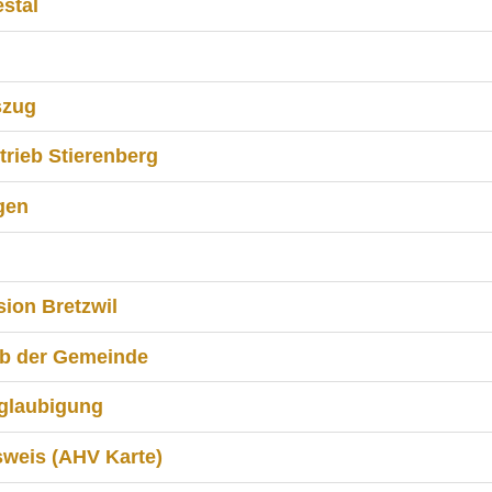
estal
szug
ieb Stierenberg
gen
ion Bretzwil
b der Gemeinde
eglaubigung
sweis (AHV Karte)