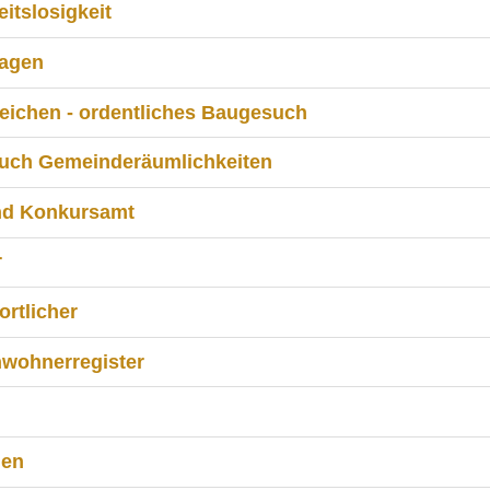
itslosigkeit
lagen
eichen - ordentliches Baugesuch
uch Gemeinderäumlichkeiten
nd Konkursamt
r
rtlicher
nwohnerregister
gen