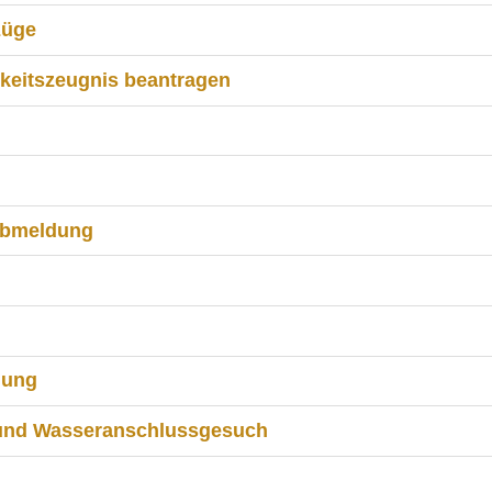
züge
keitszeugnis beantragen
Abmeldung
gung
 und Wasseranschlussgesuch