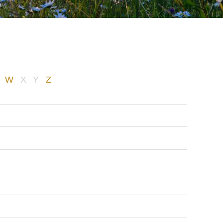
W
X
Y
Z