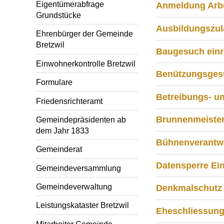
Eigentümerabfrage
Anmeldung Arbe
Grundstücke
Ausbildungszu
Ehrenbürger der Gemeinde
Bretzwil
Baugesuch einr
Einwohnerkontrolle Bretzwil
Benützungsges
Formulare
Betreibungs- u
Friedensrichteramt
Brunnenmeiste
Gemeindepräsidenten ab
dem Jahr 1833
Bühnenverantwo
Gemeinderat
Datensperre Ei
Gemeindeversammlung
Gemeindeverwaltung
Denkmalschutz
Leistungskataster Bretzwil
Eheschliessun
Mitarbeiter Gemeinde